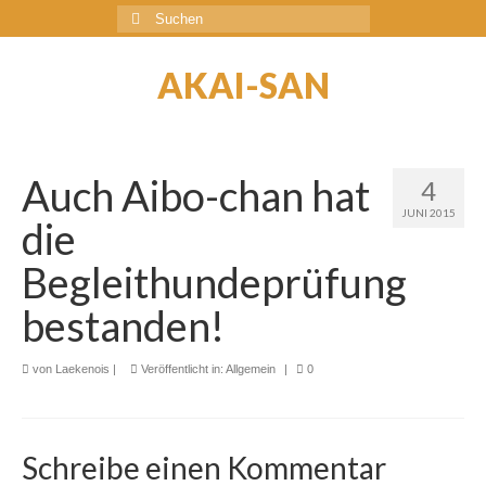
Suche
nach:
AKAI-SAN
Auch Aibo-chan hat
4
JUNI 2015
die
Begleithundeprüfung
bestanden!
von
Laekenois
|
Veröffentlicht in:
Allgemein
|
0
Schreibe einen Kommentar